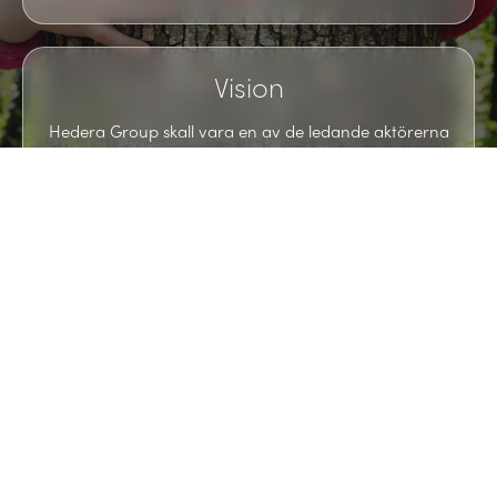
Vision
Hedera Group skall vara en av de ledande aktörerna
inom vård och omsorg.
“Vi är verksamma i en bransch med stora
utmaningar där behovet av en kvalitativ och
flexibel partner är stort. I takt med att vårt
samhälle förändras ändras också våra behov.
Läkare och sjuksköterskor vill i större utsträckning